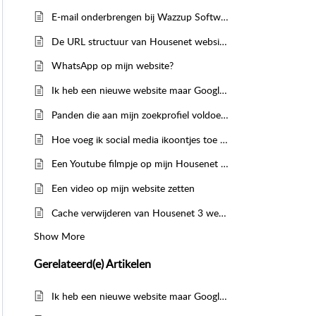
E-mail onderbrengen bij Wazzup Software of Office365?
De URL structuur van Housenet websites
WhatsApp op mijn website?
Ik heb een nieuwe website maar Google linkt naar de niet meer bestaande URL's van mijn oude website
Panden die aan mijn zoekprofiel voldoen komen niet terug in de matchmail
Hoe voeg ik social media ikoontjes toe aan mijn website?
Een Youtube filmpje op mijn Housenet 3 website zetten
Een video op mijn website zetten
Cache verwijderen van Housenet 3 website
Show More
Gerelateerd(e)
Artikelen
Ik heb een nieuwe website maar Google linkt naar de niet meer bestaande URL's van mijn oude website