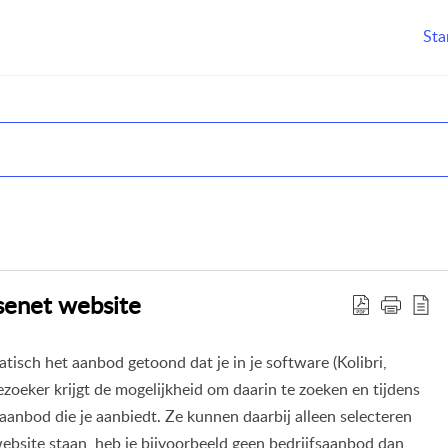
Sta
akelaar.online, Eerlijk Bieden, Woondossier en Woningmarktcijfers
H
senet website
sch het aanbod getoond dat je in je software (Kolibri,
zoeker krijgt de mogelijkheid om daarin te zoeken en tijdens
 aanbod die je aanbiedt. Ze kunnen daarbij alleen selecteren
ebsite staan, heb je bijvoorbeeld geen bedrijfsaanbod dan