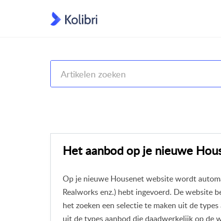
Help Center
Kolibri CRM, Websites (Housenet), Jouwm
Het aanbod op je nieuwe Hou
Op je nieuwe Housenet website wordt automati
Realworks enz.) hebt ingevoerd. De website be
het zoeken een selectie te maken uit de types
uit de types aanbod die daadwerkelijk op de w